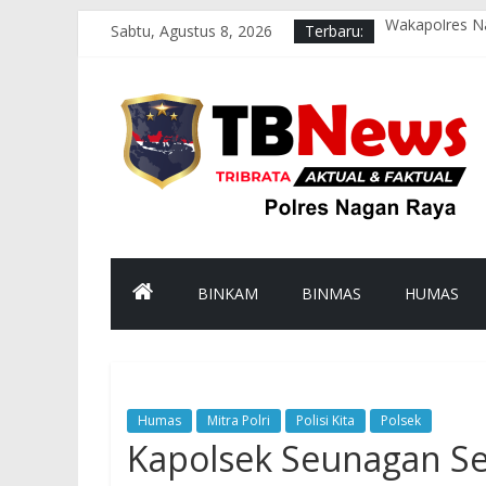
Sabtu, Agustus 8, 2026
Terbaru:
Wakapolres Na
Polsek Seunag
Polsek Tadu 
sambut HUT k
Polsek Kuala 
BINKAM
BINMAS
HUMAS
Humas
Mitra Polri
Polisi Kita
Polsek
Kapolsek Seunagan Se