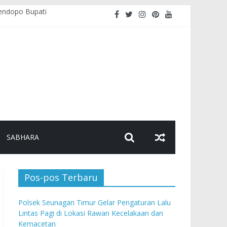
endopo Bupati
akaan dan Kemacetan
golahan Makanan
ndera Merah Putih
SABHARA
Pos-pos Terbaru
Polsek Seunagan Timur Gelar Pengaturan Lalu
Lintas Pagi di Lokasi Rawan Kecelakaan dan
Kemacetan