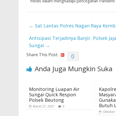
medis dalam menghadapi pencegahan Pandemi V
←
Sat Lantas Polres Nagan Raya Kemb
Antisipasi Terjadinya Banjir, Polsek J
Sungai
→
Share This Post:
0
Anda Juga Mungkin Suka
Monitoring Luapan Air
Kapolre
Sungai Quick Respon
Masyara
Polsek Beutong
Gunakan
Butuh L
Maret 27, 2021
0
Oktober 