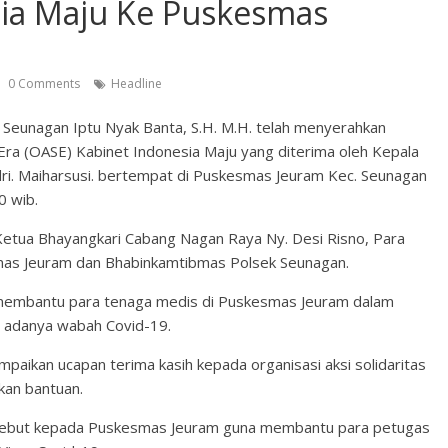
ia Maju Ke Puskesmas
0 Comments
Headline
Seunagan Iptu Nyak Banta, S.H. M.H. telah menyerahkan
 Era (OASE) Kabinet Indonesia Maju yang diterima oleh Kepala
dri. Maiharsusi. bertempat di Puskesmas Jeuram Kec. Seunagan
0 wib.
u Ketua Bhayangkari Cabang Nagan Raya Ny. Desi Risno, Para
as Jeuram dan Bhabinkamtibmas Polsek Seunagan.
 membantu para tenaga medis di Puskesmas Jeuram dalam
h adanya wabah Covid-19.
aikan ucapan terima kasih kepada organisasi aksi solidaritas
kan bantuan.
sebut kepada Puskesmas Jeuram guna membantu para petugas