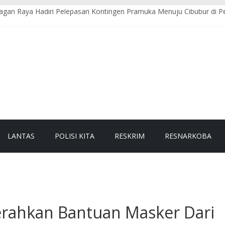
gan Raya Hadiri Pelepasan Kontingen Pramuka Menuju Cibubur di P
an Timur Gelar Pengaturan Lalu Lintas Pagi di Lokasi Rawan Kecel
Raya Sambangi Dapur MBG, Pastikan Kebersihan dan Kelayakan Pen
e-81 RI, Bhabinkamtibmas Polsek Seunagan Ajak Warga Kibarkan Be
Polres Nagan Raya Gelar Patroli dan Sosialisasi Pencegahan Karhutla
LANTAS
POLISI KITA
RESKRIM
RESNARKOBA
rahkan Bantuan Masker Dari