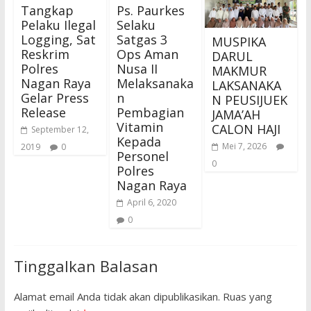
Tangkap
Ps. Paurkes
Pelaku Ilegal
Selaku
Logging, Sat
Satgas 3
MUSPIKA
Reskrim
Ops Aman
DARUL
Polres
Nusa II
MAKMUR
Nagan Raya
Melaksanaka
LAKSANAKA
Gelar Press
n
N PEUSIJUEK
Release
Pembagian
JAMA’AH
Vitamin
CALON HAJI
September 12,
Kepada
Mei 7, 2026
2019
0
Personel
0
Polres
Nagan Raya
April 6, 2020
0
Tinggalkan Balasan
Alamat email Anda tidak akan dipublikasikan.
Ruas yang