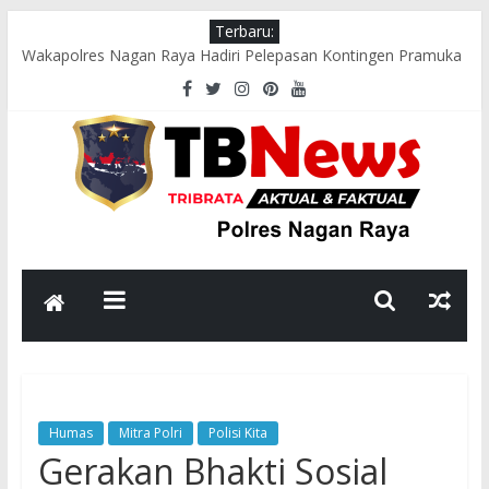
Terbaru:
Wakapolres Nagan Raya Hadiri Pelepasan Kontingen Pramuka
Menuju Cibubur di Pendopo Bupati
Polsek Seunagan Timur Gelar Pengaturan Lalu Lintas Pagi di
Lokasi Rawan Kecelakaan dan Kemacetan
Polsek Tadu Raya Sambangi Dapur MBG, Pastikan Kebersihan
dan Kelayakan Pengolahan Makanan
sambut HUT ke-81 RI, Bhabinkamtibmas Polsek Seunagan
Ajak Warga Kibarkan Bendera Merah Putih
Polsek Kuala Polres Nagan Raya Gelar Patroli dan Sosialisasi
Pencegahan Karhutla
Humas
Mitra Polri
Polisi Kita
Gerakan Bhakti Sosial