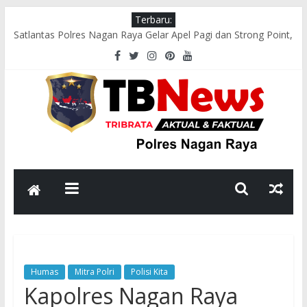
Terbaru:
Satlantas Polres Nagan Raya Gelar Apel Pagi dan Strong Point,
Pastikan Arus Lalu Lintas Lancar
Tim Patroli Perintis Presisi Sat Samapta Polres Nagan Raya
Gelar Patroli Guantibmas
Satlantas Polres Nagan Raya Laksanakan Pengaturan Lalu
Lintas di Titik Keramaian
Polsek Darul Makmur Sosialisasikan Pencegahan Karhutla
kepada Masyarakat
Bhabinkamtibmas Polsek Darul Makmur Sambangi Warga
Desa Alue Bilie, Sampaikan Pesan Kamtibmas
Humas
Mitra Polri
Polisi Kita
Kapolres Nagan Raya