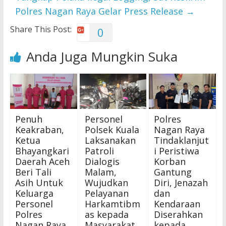
Polres Nagan Raya Gelar Press Release
→
Share This Post:
0
Anda Juga Mungkin Suka
Penuh
Personel
Polres
Keakraban,
Polsek Kuala
Nagan Raya
Ketua
Laksanakan
Tindaklanjut
Bhayangkari
Patroli
i Peristiwa
Daerah Aceh
Dialogis
Korban
Beri Tali
Malam,
Gantung
Asih Untuk
Wujudkan
Diri, Jenazah
Keluarga
Pelayanan
dan
Personel
Harkamtibm
Kendaraan
Polres
as kepada
Diserahkan
Nagan Raya
Masyarakat
kepada