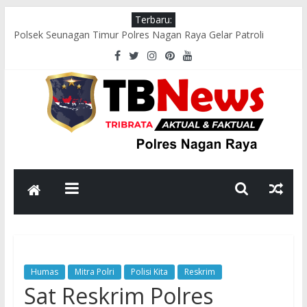
Terbaru:
Polsek Seunagan Timur Polres Nagan Raya Gelar Patroli
Dialogis, Perkuat Sinergi dengan Masyarakat Jaga Kamtibmas
Wakapolres Nagan Raya Hadiri Pelepasan Kontingen Pramuka
Menuju Cibubur di Pendopo Bupati
Polsek Kuala Pesisir Imbau Nelayan Utamakan Keselamatan di
Tengah Cuaca Ekstrem
Polres Nagan Raya Gelar Olahraga Bersama dan Beladiri Polri
untuk Tingkatkan Kebugaran Personel
Wakapolres Nagan Raya Himbau Seluruh Personel Tingkatkan
Disiplin dan Profesionalisme
Humas
Mitra Polri
Polisi Kita
Reskrim
Sat Reskrim Polres