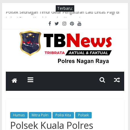
Terbaru:
Polsek Seunagan Timur Gelar Pengaturan Lalu Lintas Pagi di
Lokasi Rawan Kecelakaan dan Kemacetan
Polsek Tadu Raya Gelar “Sawe Kede Kopi”, Perkuat Silaturahmi
dan Sinergi dengan Masyarakat
Polsek Seunagan Timur Sosialisasikan Pencegahan Narkoba
kepada Masyarakat
Polsek Kuala Pesisir Sosialisasikan Pencegahan Karhutla, Ajak
Masyarakat Hentikan Pembakaran Hutan dan Lahan
Polsek Seunagan Timur Sosialisasikan Pencegahan Karhutla
kepada Masyarakat
Humas
Mitra Polri
Polisi Kita
Polsek
Polsek Kuala Polres