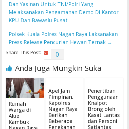
Dan Yasinan Untuk TNI/Polri Yang
Melaksanakan Pengamanan Demo Di Kantor
KPU Dan Bawaslu Pusat
Polsek Kuala Polres Nagan Raya Laksanakan
Press Release Pencurian Hewan Ternak
→
Share This Post:
0
Anda Juga Mungkin Suka
Apel Jam
Penertiban
Pimpinan,
Penggunaan
Kapolres
Knalpot
Rumah
Nagan Raya
Brong oleh
Warga di
Berikan
Kasat Lantas
Alue
Beberapa
dan Personil
Kambuk
Penekanan
Satlantas
Nagan Raya