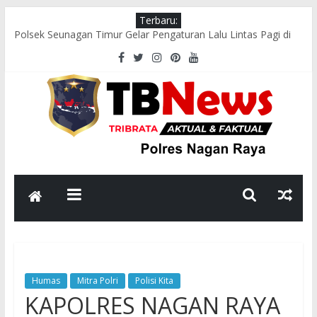
Terbaru:
Polsek Seunagan Timur Gelar Pengaturan Lalu Lintas Pagi di
Lokasi Rawan Kecelakaan dan Kemacetan
Polsek Tadu Raya Gelar “Sawe Kede Kopi”, Perkuat Silaturahmi
dan Sinergi dengan Masyarakat
Polsek Seunagan Timur Sosialisasikan Pencegahan Narkoba
kepada Masyarakat
Polsek Kuala Pesisir Sosialisasikan Pencegahan Karhutla, Ajak
Masyarakat Hentikan Pembakaran Hutan dan Lahan
Polsek Seunagan Timur Sosialisasikan Pencegahan Karhutla
kepada Masyarakat
Humas
Mitra Polri
Polisi Kita
KAPOLRES NAGAN RAYA