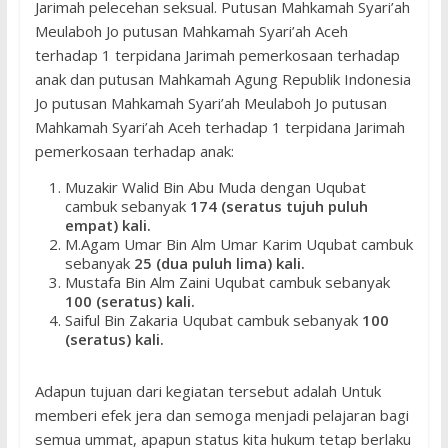
Jarimah pelecehan seksual. Putusan Mahkamah Syari’ah
Meulaboh Jo putusan Mahkamah Syari’ah Aceh
terhadap 1 terpidana Jarimah pemerkosaan terhadap
anak dan putusan Mahkamah Agung Republik Indonesia
Jo putusan Mahkamah Syari’ah Meulaboh Jo putusan
Mahkamah Syari’ah Aceh terhadap 1 terpidana Jarimah
pemerkosaan terhadap anak:
Muzakir Walid Bin Abu Muda dengan Uqubat
cambuk sebanyak
174 (seratus tujuh puluh
empat) kali.
M.Agam Umar Bin Alm Umar Karim Uqubat cambuk
sebanyak
25 (dua puluh lima) kali.
Mustafa Bin Alm Zaini Uqubat cambuk sebanyak
100 (seratus) kali.
Saiful Bin Zakaria Uqubat cambuk sebanyak
100
(seratus) kali.
Adapun tujuan dari kegiatan tersebut adalah Untuk
memberi efek jera dan semoga menjadi pelajaran bagi
semua ummat, apapun status kita hukum tetap berlaku