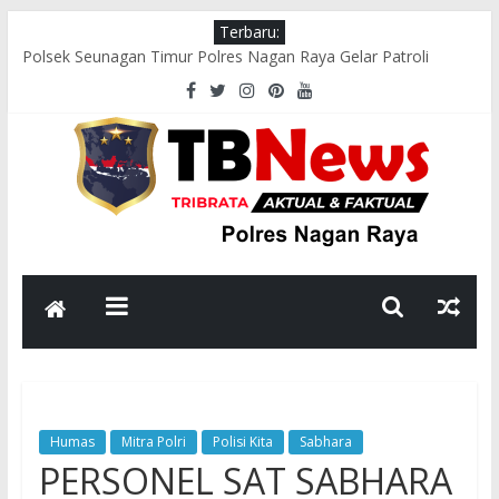
Terbaru:
Polsek Seunagan Timur Polres Nagan Raya Gelar Patroli
Dialogis, Perkuat Sinergi dengan Masyarakat Jaga Kamtibmas
Wakapolres Nagan Raya Hadiri Pelepasan Kontingen Pramuka
Menuju Cibubur di Pendopo Bupati
Polsek Kuala Pesisir Imbau Nelayan Utamakan Keselamatan di
Tengah Cuaca Ekstrem
Polres Nagan Raya Gelar Olahraga Bersama dan Beladiri Polri
untuk Tingkatkan Kebugaran Personel
Wakapolres Nagan Raya Himbau Seluruh Personel Tingkatkan
Disiplin dan Profesionalisme
Humas
Mitra Polri
Polisi Kita
Sabhara
PERSONEL SAT SABHARA