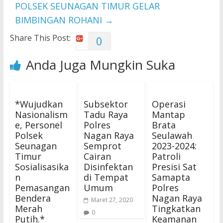
POLSEK SEUNAGAN TIMUR GELAR
BIMBINGAN ROHANI
→
Share This Post:
0
Anda Juga Mungkin Suka
*Wujudkan
Subsektor
Operasi
Nasionalism
Tadu Raya
Mantap
e, Personel
Polres
Brata
Polsek
Nagan Raya
Seulawah
Seunagan
Semprot
2023-2024:
Timur
Cairan
Patroli
Sosialisasika
Disinfektan
Presisi Sat
n
di Tempat
Samapta
Pemasangan
Umum
Polres
Bendera
Nagan Raya
Maret 27, 2020
Merah
Tingkatkan
0
Putih.*
Keamanan