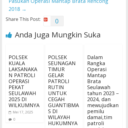
Pasukan Operasi Mantap Brata Rencong
2018
→
Share This Post:
0
Anda Juga Mungkin Suka
POLSEK
POLSEK
Dalam
KUALA
SEUNAGAN
Rangka
LAKSANAKA
TIMUR
Operasi
N PATROLI
GELAR
Mantap
OPERASI
PATROLI
Brata
PEKAT
RUTIN
Seulawah
SEULAWAH
UNTUK
tahun 2023 –
2025 DI
CEGAH
2024, dan
WILKUMNYA
GUANTIBMA
mewujudkan
S DI
pemilu
Mei 17, 2025
WILAYAH
damai,tim
0
HUKUMNYA
patroli