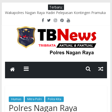
Terbaru:
Wakapolres Nagan Raya Hadiri Pelepasan Kontingen Pramuka
Menuju Cibubur di Pendopo Bupati
Polsek Seunagan Timur Gelar Pengaturan Lalu Lintas Pagi di
Lokasi Rawan Kecelakaan dan Kemacetan
Polsek Tadu Raya Sambangi Dapur MBG, Pastikan Kebersihan
dan Kelayakan Pengolahan Makanan
sambut HUT ke-81 RI, Bhabinkamtibmas Polsek Seunagan
Ajak Warga Kibarkan Bendera Merah Putih
Polsek Kuala Polres Nagan Raya Gelar Patroli dan Sosialisasi
Pencegahan Karhutla
Humas
Mitra Polri
Polisi Kita
Polres Nagan Raya