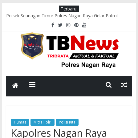
Terbaru:
Polsek Seunagan Timur Polres Nagan Raya Gelar Patroli
Dialogis, Perkuat Sinergi dengan Masyarakat Jaga Kamtibmas
Wakapolres Nagan Raya Hadiri Pelepasan Kontingen Pramuka
Menuju Cibubur di Pendopo Bupati
Polsek Kuala Pesisir Imbau Nelayan Utamakan Keselamatan di
Tengah Cuaca Ekstrem
Polres Nagan Raya Gelar Olahraga Bersama dan Beladiri Polri
untuk Tingkatkan Kebugaran Personel
Wakapolres Nagan Raya Himbau Seluruh Personel Tingkatkan
Disiplin dan Profesionalisme
Humas
Mitra Polri
Polisi Kita
Kapolres Nagan Raya