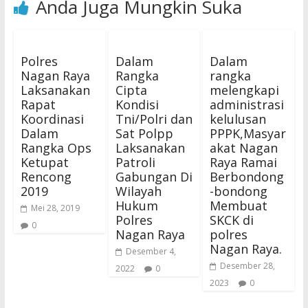
Anda Juga Mungkin Suka
Polres
Dalam
Dalam
Nagan Raya
Rangka
rangka
Laksanakan
Cipta
melengkapi
Rapat
Kondisi
administrasi
Koordinasi
Tni/Polri dan
kelulusan
Dalam
Sat Polpp
PPPK,Masyar
Rangka Ops
Laksanakan
akat Nagan
Ketupat
Patroli
Raya Ramai
Rencong
Gabungan Di
Berbondong
2019
Wilayah
-bondong
Hukum
Membuat
Mei 28, 2019
Polres
SKCK di
0
Nagan Raya
polres
Nagan Raya.
Desember 4,
Desember 28,
2022
0
2023
0