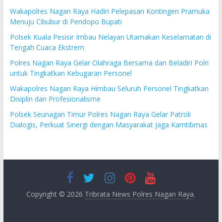
Wakapolres Nagan Raya Hadiri Pelepasan Kontingen Pramuka
Menuju Cibubur di Pendopo Bupati
Polsek Kuala Pesisir Imbau Nelayan Utamakan Keselamatan di
Tengah Cuaca Ekstrem
Polres Nagan Raya Gelar Olahraga Bersama dan Beladiri Polri
untuk Tingkatkan Kebugaran Personel
Wakapolres Nagan Raya Himbau Seluruh Personel Tingkatkan
Disiplin dan Profesionalisme
Polsek Seunagan Timur Polres Nagan Raya Gelar Patroli
Dialogis, Perkuat Sinergi dengan Masyarakat Jaga Kamtibmas
Copyright © 2026
Tribrata News Polres Nagan Raya
.