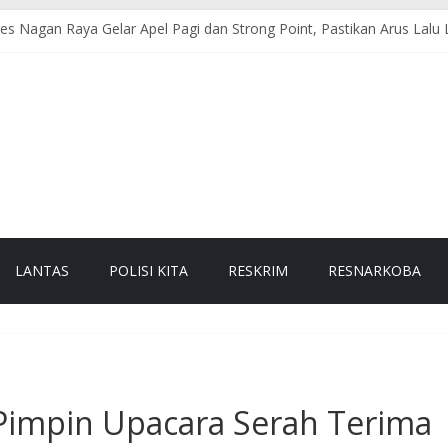
res Nagan Raya Gelar Apel Pagi dan Strong Point, Pastikan Arus Lalu 
erintis Presisi Sat Samapta Polres Nagan Raya Gelar Patroli Guantibm
res Nagan Raya Laksanakan Pengaturan Lalu Lintas di Titik Keramaia
 Makmur Sosialisasikan Pencegahan Karhutla kepada Masyarakat
mas Polsek Darul Makmur Sambangi Warga Desa Alue Bilie, Sampa
LANTAS
POLISI KITA
RESKRIM
RESNARKOBA
Pimpin Upacara Serah Terima