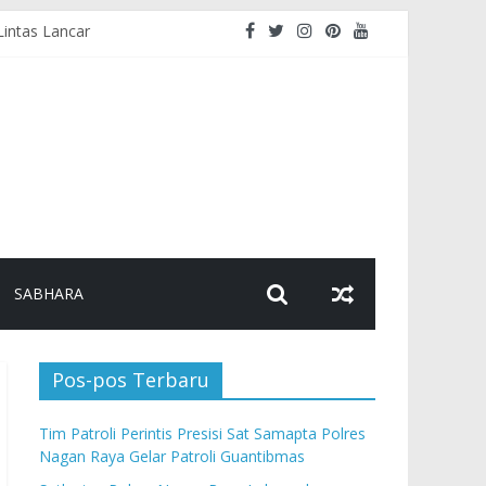
Lintas Lancar
as
n
ikan Pesan Kamtibmas
SABHARA
Pos-pos Terbaru
Tim Patroli Perintis Presisi Sat Samapta Polres
Nagan Raya Gelar Patroli Guantibmas