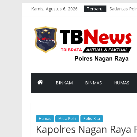
Kamis, Agustus 6, 2026
Terbaru:
Satlantas Pol
Tim Patroli P
Satlantas Pol
Polsek Darul
Bhabinkamtib
BINKAM
BINMAS
HUMAS
Humas
Mitra Polri
Polisi Kita
Kapolres Nagan Raya 